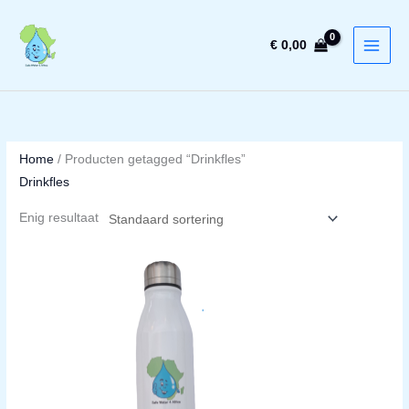
Ga
naar
€
0,00
de
inhoud
Home
/ Producten getagged “Drinkfles”
Drinkfles
Enig resultaat